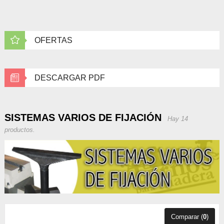
OFERTAS
DESCARGAR PDF
SISTEMAS VARIOS DE FIJACIÓN
Hay 14
productos.
Comparar (
0
)