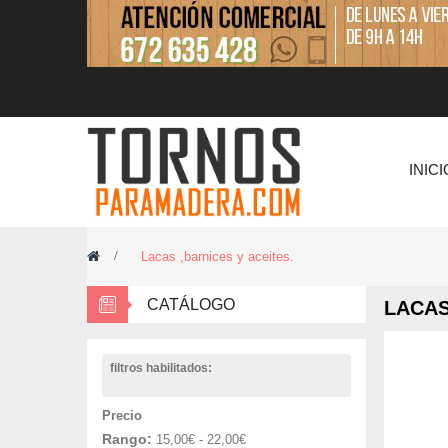
INICI
>
Lacas ,barnices y aceites.
CATÁLOGO
LACAS
filtros habilitados:
Precio
Rango:
15,00€ - 22,00€