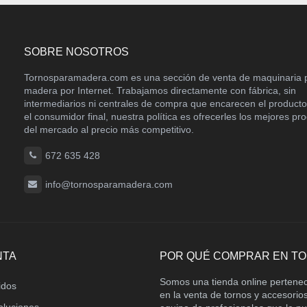
SOBRE NOSOTROS
Tornosparamadera.com es una sección de venta de maquinaria 
madera por Internet. Trabajamos directamente con fábrica, sin
intermediarios ni centrales de compra que encarecen el product
el consumidor final, nuestra política es ofrecerles los mejores pr
del mercado al precio más competitivo.
672 635 428
info@tornosparamadera.com
NTA
POR QUÉ COMPRAR EN T
Somos una tienda online pertene
idos
en la venta de tornos y accesori
oluciones