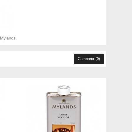
 Mylands.
Comparar (
0
)