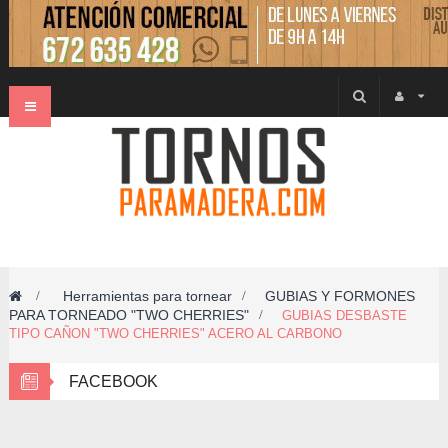
Navegación
Toggle
Herramientas para tornear
GUBIAS Y FORMONES
>
>
PARA TORNEADO "TWO CHERRIES"
>
GUBIAS DESBASTE
TIPO CAÑON "TWO CHERRIES" ACERO AL CARBONO
FACEBOOK