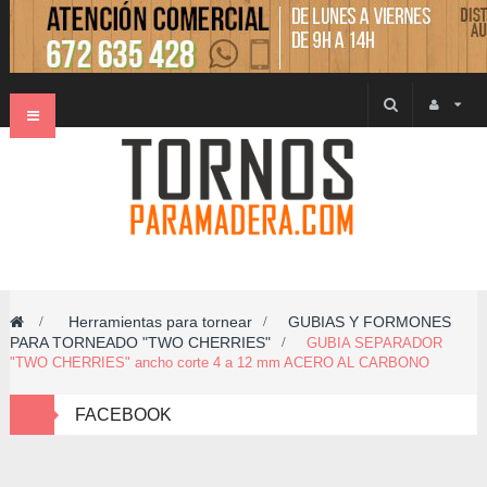
Navegación
Toggle
Herramientas para tornear
GUBIAS Y FORMONES
>
>
PARA TORNEADO "TWO CHERRIES"
>
GUBIA SEPARADOR
"TWO CHERRIES" ancho corte 4 a 12 mm ACERO AL CARBONO
FACEBOOK