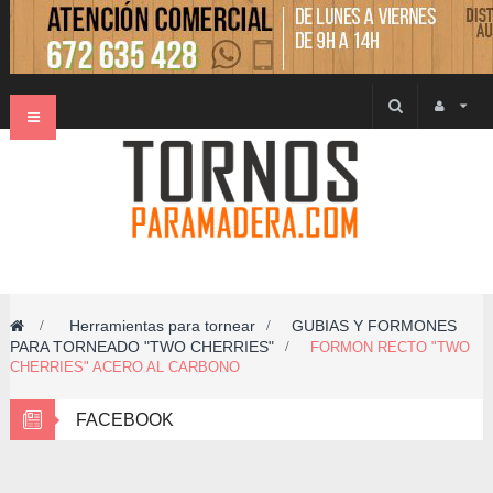
Navegación
Toggle
Herramientas para tornear
GUBIAS Y FORMONES
>
>
PARA TORNEADO "TWO CHERRIES"
>
FORMON RECTO "TWO
CHERRIES" ACERO AL CARBONO
FACEBOOK