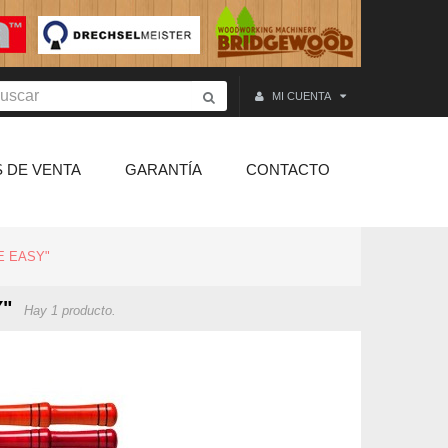
MI CUENTA
 DE VENTA
GARANTÍA
CONTACTO
E EASY"
Y"
Hay 1 producto.