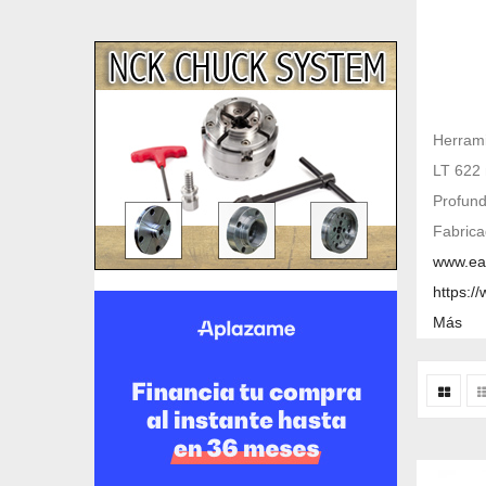
Herrami
LT 622
Profun
Fabrica
www.ea
https:
Más