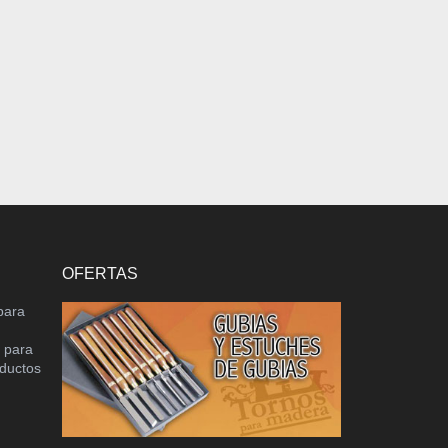
OFERTAS
para
o para
oductos