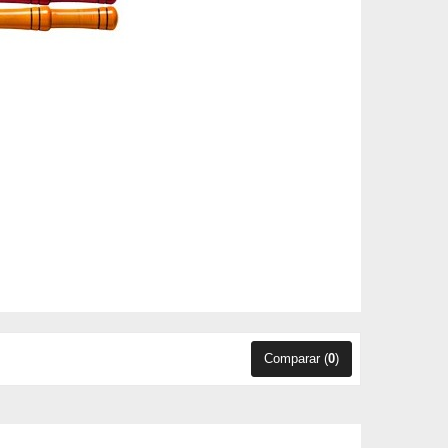
Comparar (
0
)