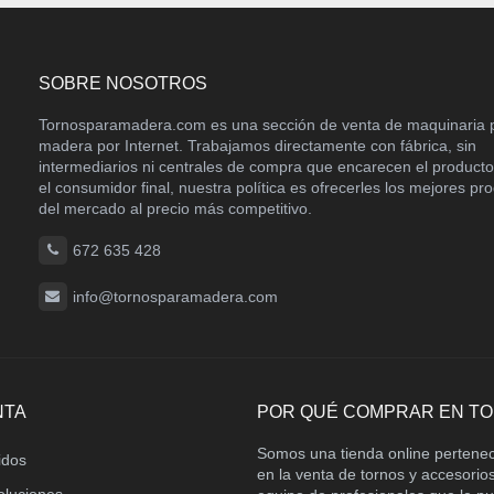
SOBRE NOSOTROS
Tornosparamadera.com es una sección de venta de maquinaria 
madera por Internet. Trabajamos directamente con fábrica, sin
intermediarios ni centrales de compra que encarecen el product
el consumidor final, nuestra política es ofrecerles los mejores pr
del mercado al precio más competitivo.
672 635 428
info@tornosparamadera.com
NTA
POR QUÉ COMPRAR EN T
Somos una tienda online pertene
idos
en la venta de tornos y accesori
oluciones