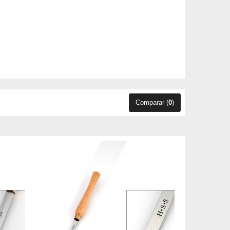
Comparar (
0
)