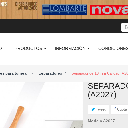
O
PRODUCTOS
INFORMACIÓN
CONDICIONES
es para tornear
Separadores
>
>
Separador de 13 mm Calidad (A20
SEPARADO
(A2027)
Tweet
Cuota
Modelo
A2027