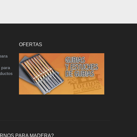
OFERTAS
para
o para
oductos
ORNOS PARA MADERA?