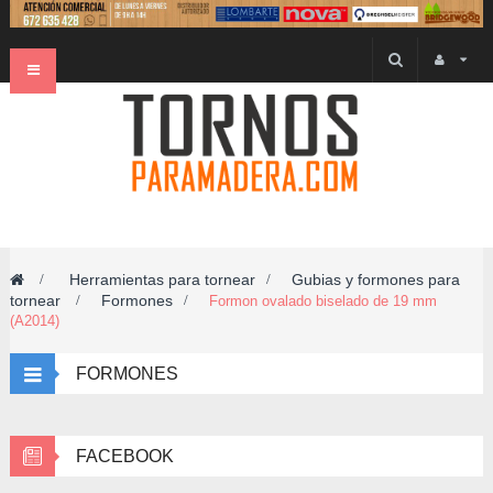
Navegación
Toggle
Herramientas para tornear
Gubias y formones para
>
>
tornear
Formones
>
>
Formon ovalado biselado de 19 mm
(A2014)
FORMONES
FACEBOOK