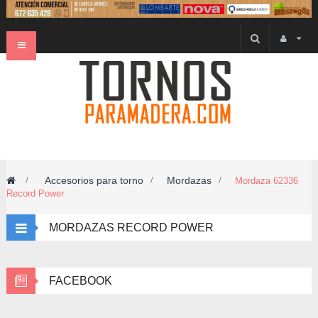
Navegación
Toggle
Accesorios para torno
Mordazas
>
>
>
Mordaza 62336
Record Power
MORDAZAS RECORD POWER
FACEBOOK