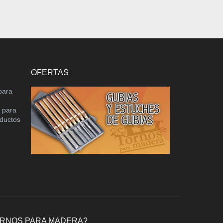
OFERTAS
para
o para
oductos
ORNOS PARA MADERA?