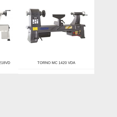
218VD
TORNO MC 1420 VDA