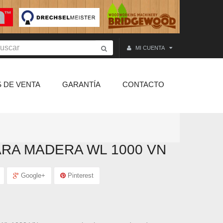
MI CUENTA
 DE VENTA
GARANTÍA
CONTACTO
RA MADERA WL 1000 VN
Google+
Pinterest