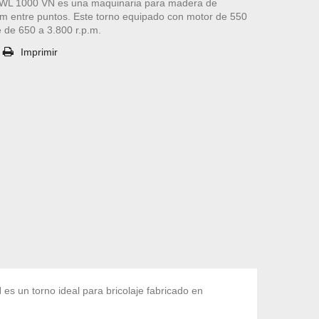
 WL 1000 VN es una maquinaria para madera de
m entre puntos. Este torno equipado con motor de 550
e de 650 a 3.800 r.p.m.
Imprimir
s un torno ideal para bricolaje fabricado en