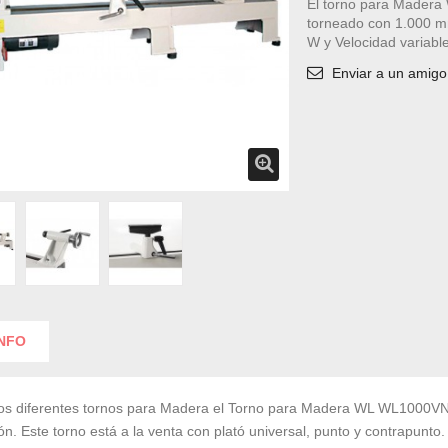
El torno para Madera
torneado con 1.000 m
W y Velocidad variabl
Enviar a un amigo
INFO
los diferentes tornos para Madera el Torno para Madera WL WL1000VN e
ón. Este torno está a la venta con plató universal, punto y contrapunto.