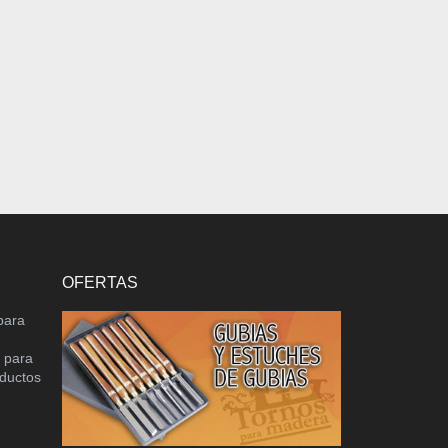
OFERTAS
para
o para
oductos