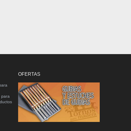
OFERTAS
para
o para
oductos