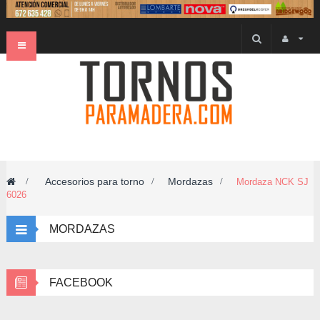
Navegación
Toggle
Accesorios para torno
Mordazas
>
>
>
Mordaza NCK SJ
6026
MORDAZAS
FACEBOOK