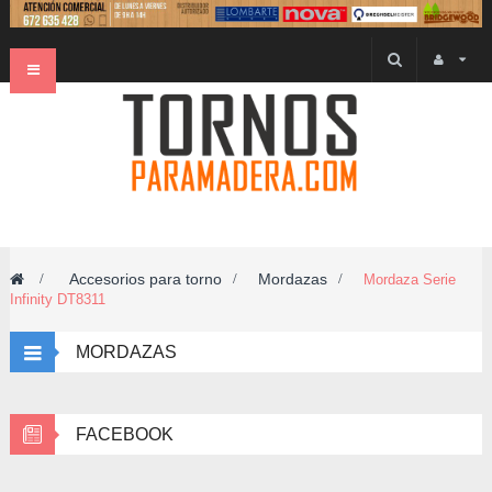
Navegación
Toggle
Accesorios para torno
Mordazas
>
>
>
Mordaza Serie
Infinity DT8311
MORDAZAS
FACEBOOK