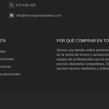
672 635 428
info@tornosparamadera.com
NTA
POR QUÉ COMPRAR EN T
Somos una tienda online pertene
idos
en la venta de tornos y accesori
oluciones
equipo de profesionales que le p
precios altamente competitivos.
ecciones
servicio técnico telefónico y online
os personales