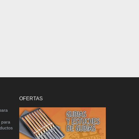
OFERTAS
para
o para
oductos