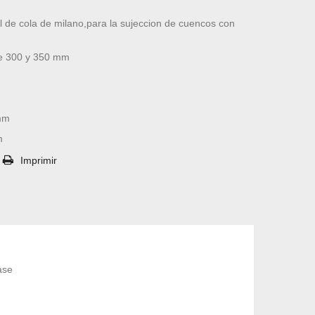
l de cola de milano,para la sujeccion de cuencos con
re 300 y 350 mm
mm
m
Imprimir
ase