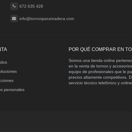
672 635 428
info@tornosparamadera.com
NTA
POR QUÉ COMPRAR EN T
Somos una tienda online pertene
idos
en la venta de tornos y accesori
oluciones
equipo de profesionales que le p
precios altamente competitivos.
ecciones
servicio técnico telefónico y online
os personales