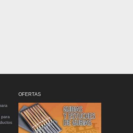
OFERTAS
para
o para
oductos